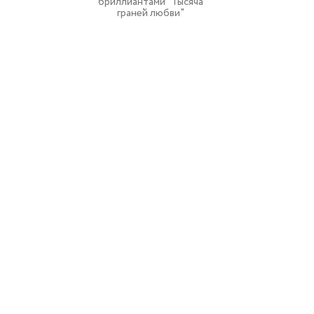
бриллиантами "Тысяча
граней любви"