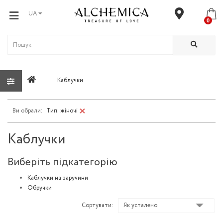
UA
0
Каблучки
Тип: жіночі
Каблучки
Виберіть підкатегорію
Каблучки на заручини
Обручки
Сортувати: