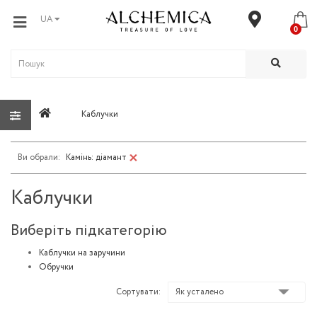
UA
0
Каблучки
Камінь: діамант
Каблучки
Виберіть підкатегорію
Каблучки на заручини
Обручки
Сортувати: