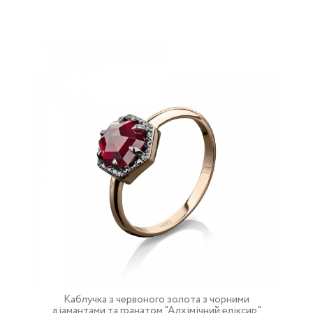
Каблучка з червоного золота з чорними
діамантами та гранатом "Алхімічний еліксир"