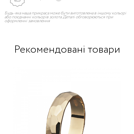
Будь-яка наша прикраса може бути виготовлена в іншому кольорі
або поєднанні кольорів золота. Деталі обговорюються при
оформленні замовлення
Рекомендовані товари