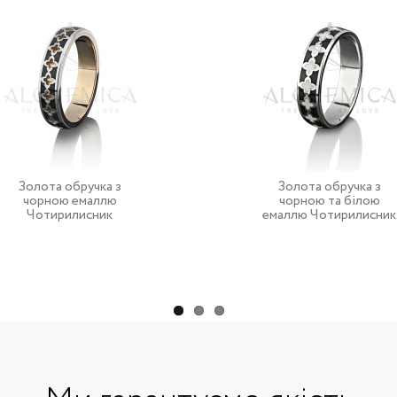
Золота обручка з
Золота обручка з
чорною емаллю
чорною та білою
Чотирилисник
емаллю Чотирилисник