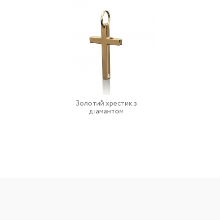
Золотий хрестик з
О
діамантом
бі