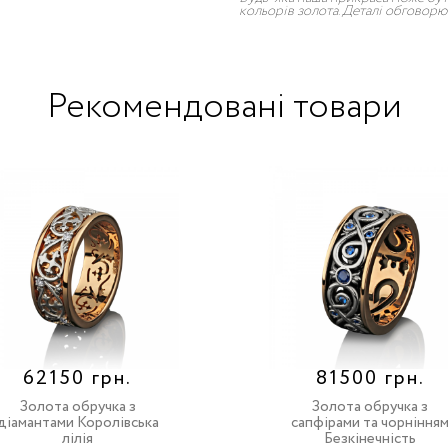
кольорів золота. Деталі обгово
Рекомендовані товари
62150 грн.
81500 грн.
Золота обручка з
Золота обручка з
діамантами Королівська
сапфірами та чорніння
лілія
Безкінечність