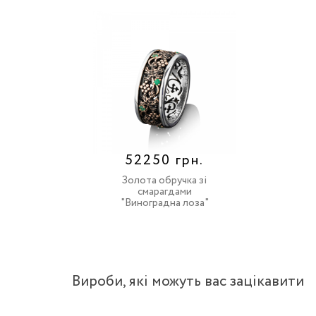
52250 грн.
Золота обручка зі
смарагдами
"Виноградна лоза"
Вироби, якi можуть вас зацiкавити