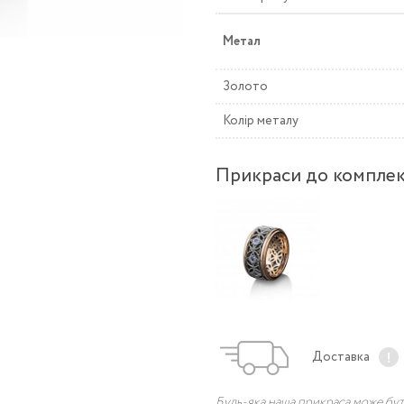
Метал
Золото
Колір металу
Прикраси до компле
Доставка
Будь-яка наша прикраса може бут