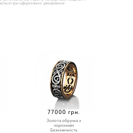
рюються при оформленні замовлення
77000 грн.
Золота обручка з
м
чорнінням
Безкінечність