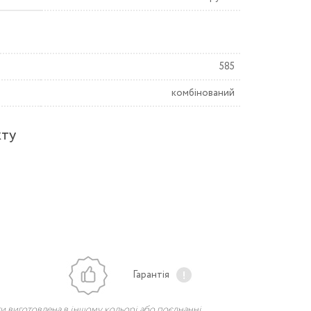
585
комбінований
кту
Гарантія
и виготовлена в іншому кольорі або поєднанні