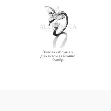
Золота каблучка з
діамантом та емаллю
Колібрі