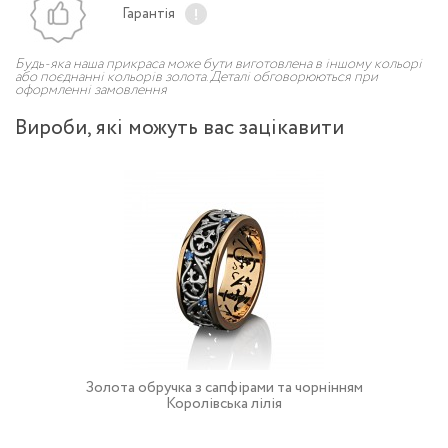
Гарантія
Будь-яка наша прикраса може бути виготовлена в іншому кольорі
або поєднанні кольорів золота. Деталі обговорюються при
оформленні замовлення
Вироби, якi можуть вас зацiкавити
Золота обручка з сапфірами та чорнінням
Королівська лілія