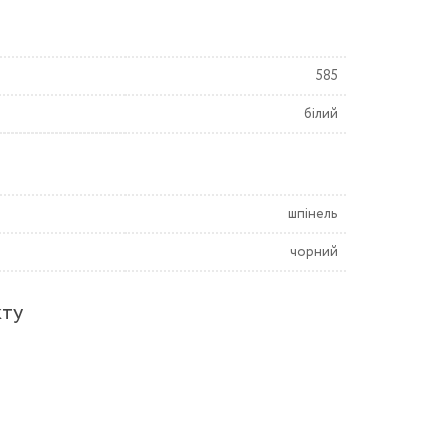
585
білий
шпінель
чорний
кту