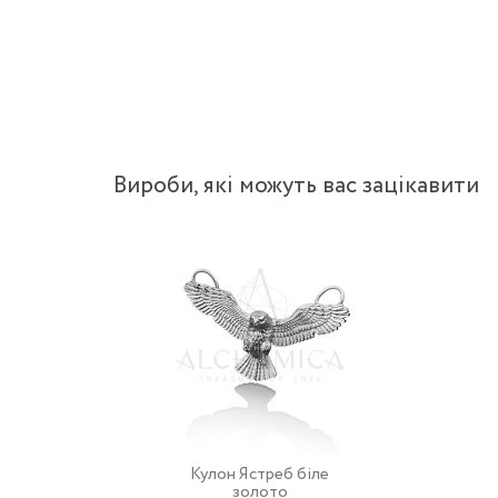
Вироби, якi можуть вас зацiкавити
Кулон Ястреб біле
золото