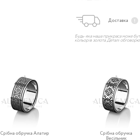
Доставка
Будь-яка наша прикраса може бут
кольорів золота. Деталі обгово
Срібна обручка Алатир
Срібна обручка
Весільник